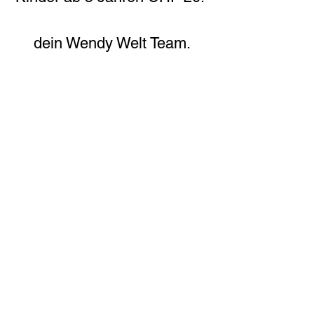
dein Wendy Welt Team.
WICHTIG: Eine Anmeldung
ist erforderlich, klicke einfach
auf "ich bin dabei!".
Lebenshof Wendy Welt
Wilerweg 3
5317 Hettenschwil
info@wendy-welt.ch
079 /
639 41 55
​
Datenschutz
I
Impressum