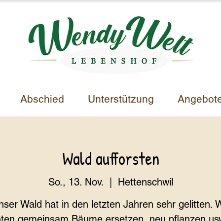
Abschied
Unterstützung
Angebot
Wald aufforsten
So., 13. Nov.
  |  
Hettenschwil
nser Wald hat in den letzten Jahren sehr gelitten. W
ten gemeinsam Bäume ersetzen, neu pflanzen usw.