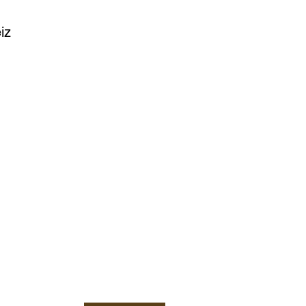
iz
d erhalte Neuigkeiten rund 