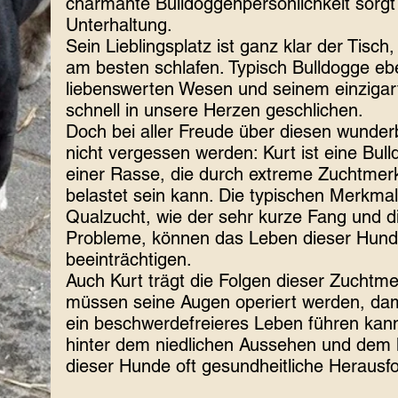
charmante Bulldoggenpersönlichkeit sorgt
Unterhaltung.
Sein Lieblingsplatz ist ganz klar der Tisch,
am besten schlafen. Typisch Bulldogge eb
liebenswerten Wesen und seinem einzigart
schnell in unsere Herzen geschlichen.
Doch bei aller Freude über diesen wunder
nicht vergessen werden: Kurt ist eine Bul
einer Rasse, die durch extreme Zuchtmerk
belastet sein kann. Die typischen Merkma
Qualzucht, wie der sehr kurze Fang und 
Probleme, können das Leben dieser Hund
beeinträchtigen.
Auch Kurt trägt die Folgen dieser Zuchtm
müssen seine Augen operiert werden, damit
ein beschwerdefreieres Leben führen kann.
hinter dem niedlichen Aussehen und dem
dieser Hunde oft gesundheitliche Herausf