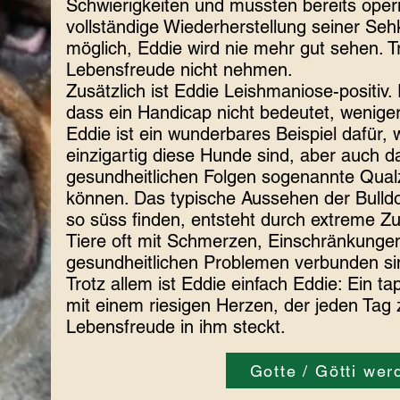
Schwierigkeiten und mussten bereits oper
vollständige Wiederherstellung seiner Sehkr
möglich, Eddie wird nie mehr gut sehen. T
Lebensfreude nicht nehmen.
Zusätzlich ist Eddie Leishmaniose-positiv. 
dass ein Handicap nicht bedeutet, weniger 
Eddie ist ein wunderbares Beispiel dafür, 
einzigartig diese Hunde sind, aber auch d
gesundheitlichen Folgen sogenannte Qualz
können. Das typische Aussehen der Bulld
so süss finden, entsteht durch extreme Zu
Tiere oft mit Schmerzen, Einschränkunge
gesundheitlichen Problemen verbunden si
Trotz allem ist Eddie einfach Eddie: Ein ta
mit einem riesigen Herzen, der jeden Tag z
Lebensfreude in ihm steckt.
Gotte / Götti wer