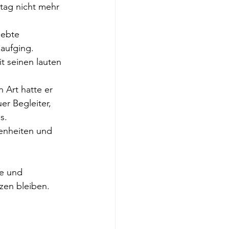
tag nicht mehr 
iebte 
aufging. 
 seinen lauten 
 Art hatte er 
er Begleiter, 
s.
genheiten und 
be und 
zen bleiben.