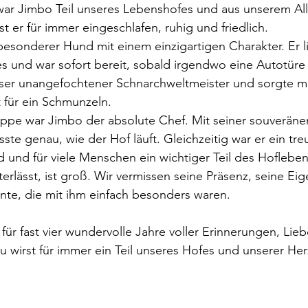
 war Jimbo Teil unseres Lebenshofes und aus unserem All
 er für immer eingeschlafen, ruhig und friedlich.
esonderer Hund mit einem einzigartigen Charakter. Er l
es und war sofort bereit, sobald irgendwo eine Autotüre 
er unangefochtener Schnarchweltmeister und sorgte mit
 für ein Schmunzeln.
pe war Jimbo der absolute Chef. Mit seiner souveränen
sste genau, wie der Hof läuft. Gleichzeitig war er ein treu
nd und für viele Menschen ein wichtiger Teil des Hofleben
terlässt, ist groß. Wir vermissen seine Präsenz, seine Ei
nte, die mit ihm einfach besonders waren.
für fast vier wundervolle Jahre voller Erinnerungen, Lie
 wirst für immer ein Teil unseres Hofes und unserer Her