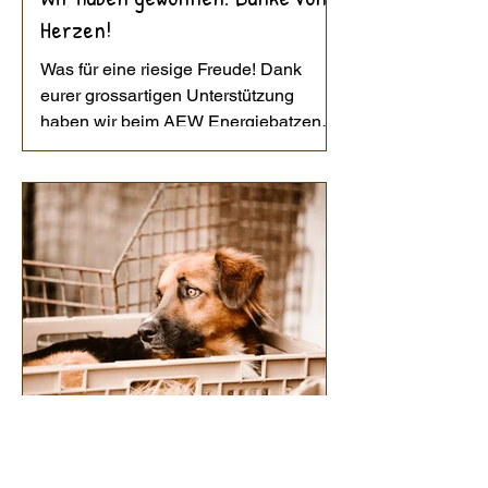
Herzen!
Was für eine riesige Freude! Dank
eurer grossartigen Unterstützung
haben wir beim AEW Energiebatzen
gewonnen. Ein herzliches Dankeschön
an alle, die sich die Zeit genommen
und für unser Projekt abgestimmt
haben. Jede einzelne Stimme hat dazu
beigetragen, dass wir diesen tollen
Erfolg feiern dürfen. Dank des
Preisgeldes können wir nun das
geplante Gehege für unsere Ouessant-
Schafe realisieren. Damit schaffen wir
für unsere kleinsten Schafe ein
sicheres, schönes und artgerechte
vor 1 Tag